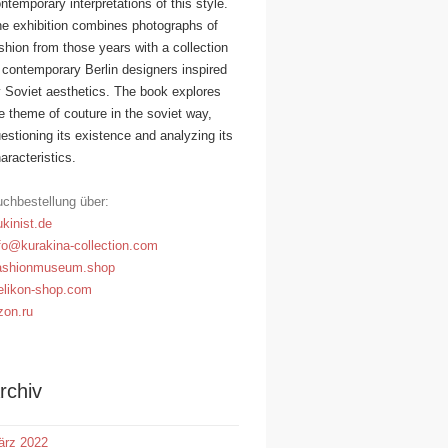
ntemporary interpretations of this style.
e exhibition combines photographs of
shion from those years with a collection
 contemporary Berlin designers inspired
 Soviet aesthetics. The book explores
e theme of couture in the soviet way,
estioning its existence and analyzing its
aracteristics.
chbestellung über:
kinist.de
fo@kurakina-collection.com
ashionmuseum.shop
likon-shop.com
on.ru
rchiv
ärz 2022