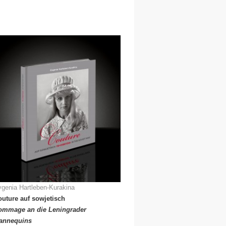
genia Hartleben-Kurakina
uture auf sowjetisch
ommage an die Leningrader
annequins