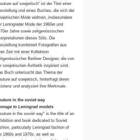
outure auf sowjetisch“ ist der Titel einer
sstellung und eines Buches, die sich der
wjetischen Mode widmen, insbesondere
r Leningrader Mode der 1960er und
70er Jahre sowie zeitgenössischen
terpretationen dieses Stils. Die
sstellung kombiniert Fotografien aus
ner Zeit mit einer Kollektion
itgenössischer Berliner Designer, die von
r sowjetischen Ästhetik inspiriert sind.
s Buch untersucht das Thema der
uture auf sowjetisch, hinterfragt deren
istenz und analysiert ihre Merkmale.
uture in the soviet way
omage to Leningrad models
outure in the soviet way" is the title of an
hibition and book dedicated to Soviet
shion, particularly Leningrad fashion of
e 1960s and 1970s, as well as