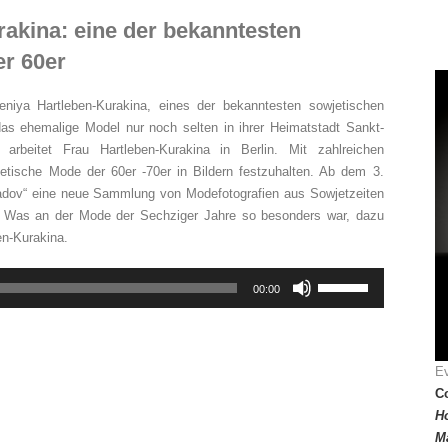
akina: eine der bekanntesten
er 60er
niya Hartleben-Kurakina, eines der bekanntesten sowjetischen
das ehemalige Model nur noch selten in ihrer Heimatstadt Sankt-
arbeitet Frau Hartleben-Kurakina in Berlin. Mit zahlreichen
jetische Mode der 60er -70er in Bildern festzuhalten. Ab dem 3.
gradov“ eine neue Sammlung von Modefotografien aus Sowjetzeiten
t. Was an der Mode der Sechziger Jahre so besonders war, dazu
en-Kurakina.
Pfeiltasten
00:00
Hoch/Runter
benutzen,
um
die
Ev
Lautstärke
Co
zu
H
regeln.
M