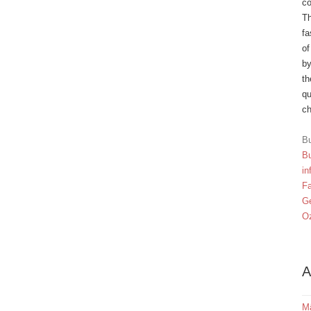
co
Th
fa
of
by
th
qu
ch
Bu
Bu
in
F
Ge
Oz
A
M