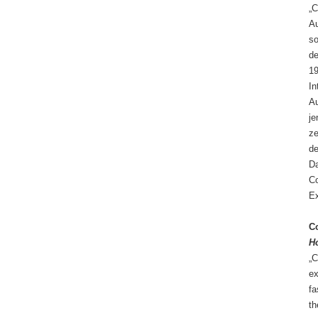
„C
Au
so
de
19
In
Au
je
ze
de
Da
Co
Ex
Co
H
„C
ex
fa
th