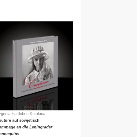
genia Hartleben-Kurakina
uture auf sowjetisch
ommage an die Leningrader
annequins