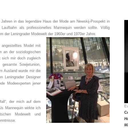
17 Jahren in das legendäre Haus der Mode am Newskij-Prospekt in
Laufbahn als professionelles Mannequin werden sollte. Völlig
um der Leningrader Modewelt der 1960er und 1970er Jahre.
 angestelltes Model mit
m an der soziologischen
t sich mir doch zugleich
e gesamte Sowjetunion,
Im Ausland wurde mir die
en Leningrader Designer
nde Modeexperten jener
all“, der mich auf dem
Ev
Als Mannequin wirkte ich
Co
tschen Modewelt und
H
enntnisse.
M