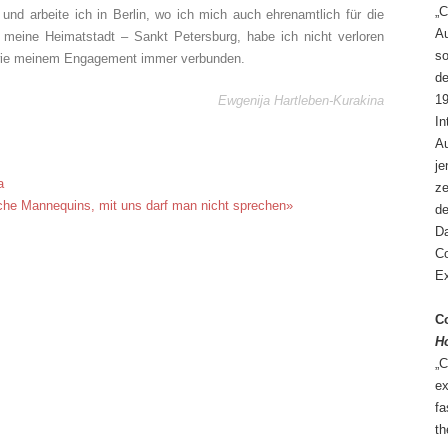
„C
und arbeite ich in Berlin, wo ich mich auch ehrenamtlich für die
Au
n meine Heimatstadt – Sankt Petersburg, habe ich nicht verloren
so
owie meinem Engagement immer verbunden.
de
19
Ewgenija Hartleben-Kurakina
In
Au
je
a
ze
sche Mannequins, mit uns darf man nicht sprechen»
de
Da
Co
Ex
Co
H
„C
ex
fa
th