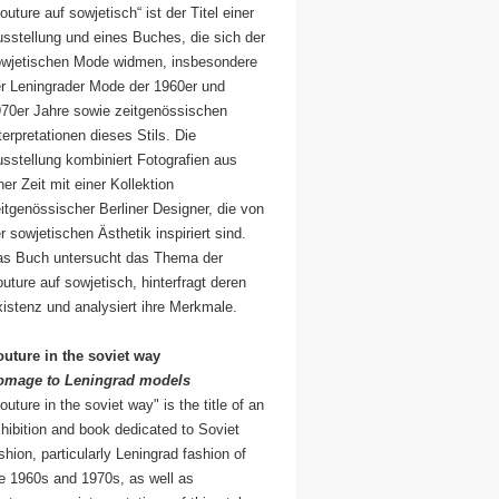
outure auf sowjetisch“ ist der Titel einer
sstellung und eines Buches, die sich der
wjetischen Mode widmen, insbesondere
r Leningrader Mode der 1960er und
70er Jahre sowie zeitgenössischen
terpretationen dieses Stils. Die
sstellung kombiniert Fotografien aus
ner Zeit mit einer Kollektion
itgenössischer Berliner Designer, die von
r sowjetischen Ästhetik inspiriert sind.
s Buch untersucht das Thema der
uture auf sowjetisch, hinterfragt deren
istenz und analysiert ihre Merkmale.
uture in the soviet way
omage to Leningrad models
outure in the soviet way" is the title of an
hibition and book dedicated to Soviet
shion, particularly Leningrad fashion of
e 1960s and 1970s, as well as