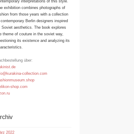
ntemporary interpretations of this style.
e exhibition combines photographs of
shion from those years with a collection
 contemporary Berlin designers inspired
 Soviet aesthetics. The book explores
e theme of couture in the soviet way,
estioning its existence and analyzing its
aracteristics.
chbestellung über:
kinist.de
fo@kurakina-collection.com
ashionmuseum.shop
likon-shop.com
on.ru
rchiv
ärz 2022