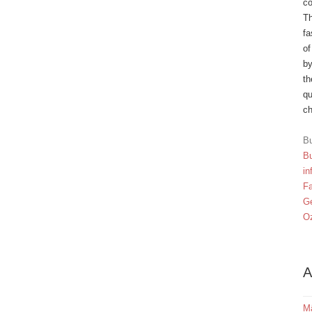
co
Th
fa
of
by
th
qu
ch
Bu
Bu
in
F
Ge
Oz
A
M