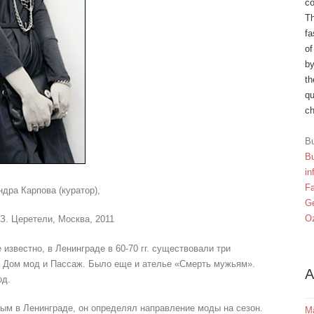
co
Th
fa
of
by
th
qu
ch
Bu
Bu
in
F
дра Карпова (куратор),
Ge
Oz
З. Церетели, Москва, 2011
известно, в Ленинграде в 60-70 гг. существовали три
, Дом мод и Пассаж. Было еще и ателье «Cмерть мужьям».
A
од.
м в Ленинграде, он определял направление моды на сезон.
M