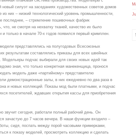
ственная плановая система производства. Модельеры с
Mä
 новый силуэт на заседаниях художественных советов домов
е из них – низкий технологический уровень промышленности,
Ju
не последнее, – стремление пошивочных фабрик
 что, не смотря на нехватку тканей, качество их было
 и только в начале 70-х годов появился первый кримплен.
модели представлялись на полугодовых Всесоюзных
 их результатам составлялись приказы для всех швейных
е. Модельеры подчас выбирали для своих новых идей так
домо зная, что только конкретная манекенщица, пронося
продать модель даже «партийному» представителю
ели демонстрационные залы, в них ежедневно по два раза в
она и новых коллекций. Показы мод были платными, и подчас
хся посетителей, ждавших открытия кассы для приобретения
о звучит сегодня, работали полный рабочий день. Он
ся зачастую до 7 часов вечера. В наши функции входило –
аботы, сидя, поспать между порой часовыми примерками,
ться к показу моделей, просмотреть коллекцию и сделать