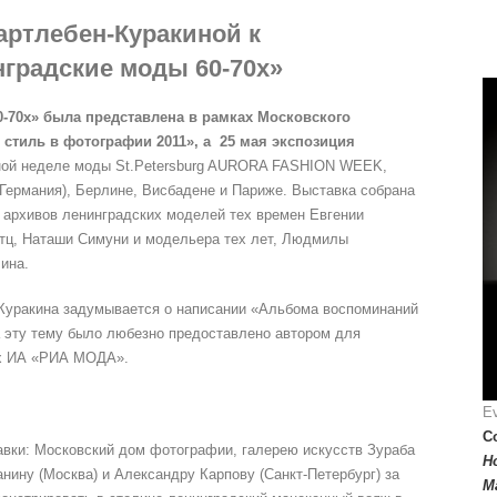
артлебен-Куракиной к
градские моды 60-70х»
-70х» была представлена в
рамках Московского
 стиль в фотографии 2011»
, а 25 мая экспозиция
й неделе моды St.Petersburg AURORA FASHION WEEK,
(Германия), Берлине, Висбадене и Париже. Выставка собрана
 архивов ленинградских моделей тех времен Евгении
тц, Наташи Симуни и модельера тех лет, Людмилы
ина.
Куракина задумывается о написании «Альбома воспоминаний
а эту тему было любезно предоставлено автором для
ах ИА «РИА МОДА».
Ev
Co
вки: Московский дом фотографии, галерею искусств Зураба
H
нину (Москва) и Александру Карпову (Санкт-Петербург) за
M