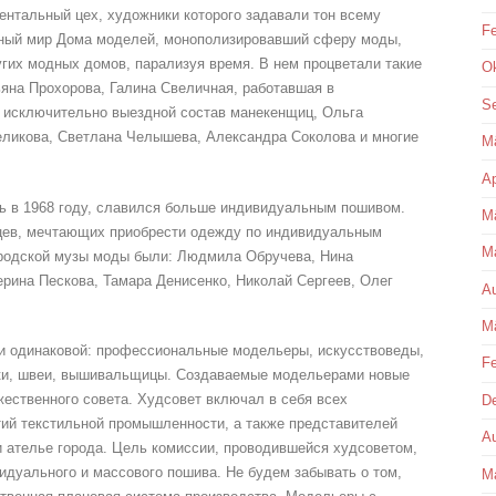
ентальный цех, художники которого задавали тон всему
Fe
нный мир Дома моделей, монополизировавший сферу моды,
угих модных домов, парализуя время. В нем процветали такие
Ok
ьяна Прохорова, Галина Свеличная, работавшая в
S
 исключительно выездной состав манекенщиц, Ольга
еликова, Светлана Челышева, Александра Соколова и многие
M
Ap
сь в 1968 году, славился больше индивидуальным пошивом.
M
цев, мечтающих приобрести одежду по индивидуальным
Ma
ородской музы моды были: Людмила Обручева, Нина
рина Пескова, Тамара Денисенко, Николай Сергеев, Олег
Au
M
и одинаковой: профессиональные модельеры, искусствоведы,
Fe
ики, швеи, вышивальщицы. Создаваемые модельерами новые
жественного совета. Худсовет включал в себя всех
D
ий текстильной промышленности, а также представителей
Au
и ателье города. Цель комиссии, проводившейся худсоветом,
идуального и массового пошива. Не будем забывать о том,
Ma