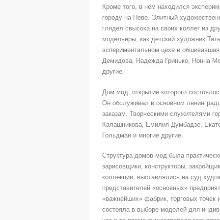
Кроме того, в нём находился эксперим
городу на Неве. Элитный художестве
глядел свысока на своих коллег из др
модельеры, как детский художник Тат
эспериментальном цехе и обшивавшая
Демидова, Надежда Гринько, Нонна М
другие.
Дом мод, открытие которого состояло
Он обслуживал в основном ленинград
заказам. Творческими служителями г
Калашникова, Емилия Думбадзе, Екате
Гольдман и многие другие.
Структура домов мод была практическ
зарисовщики, конструкторы, закройщ
коллекции, выставлялись на суд худо
представителей «основных» предприят
«важнейших» фабрик, торговых точек 
состояла в выборе моделей для индив