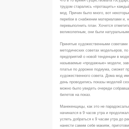
что в то время существовала государ
трудом старались «протащить» каждый
мод. Причин было много, вот некоторы
перебои в снабжении материалами и, 
перевыполнить план. Хочется отметить,
великолепным, они были натуральными
Принятые художественными советами 
методических советах модельеров, по
предприятий о новой тенденции в мод
называемые «продажные» модели, заве
платье по дорожке подиума, сможет 
художественного совета. Дома мод им
день проводились показы моделей сез
можно было увидеть очереди собравши
билетов на показ.
Манекенщицы, как это не парадоксальн
начинался в 9 часов утра и продолжал
успеть добраться к 9 часам утра до р
нанести самим себе макияж, приготови