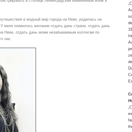
нстрировать в столице ленинградский манекенный вояж в
„C
Au
so
путешествия в модный мир города на Неве, родилась на
de
 У меня появилось желание отдать дань стране, отдать дань
19
на Неве, отдать дань моим незабываемым коллегам по
In
ул нас.
Au
je
ze
de
Da
Co
Ex
Co
H
„C
ex
fa
th