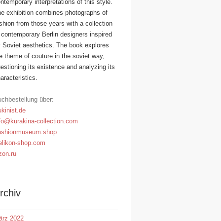
ntemporary interpretations of this style.
e exhibition combines photographs of
shion from those years with a collection
 contemporary Berlin designers inspired
 Soviet aesthetics. The book explores
e theme of couture in the soviet way,
estioning its existence and analyzing its
aracteristics.
chbestellung über:
kinist.de
fo@kurakina-collection.com
ashionmuseum.shop
likon-shop.com
on.ru
rchiv
ärz 2022