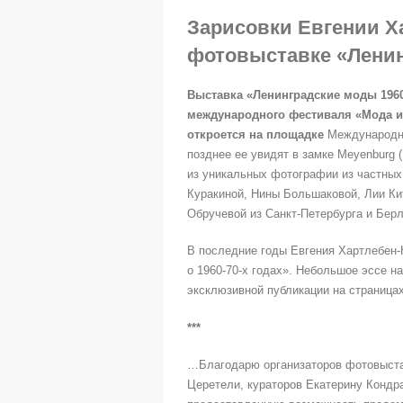
Зарисовки Евгении Х
фотовыставке «Ленин
Выставка «Ленинградские моды 1960
м
еждународного фестиваля «Мода и
откроется на площадке
Международно
позднее ее увидят в замке Meyenburg 
из уникальных фотографии из частных
Куракиной, Нины Большаковой, Лии Ки
Обручевой из Санкт-Петербурга и Берл
В последние годы Евгения Хартлебен-
о 1960-70-х годах». Небольшое эссе н
эксклюзивной публикации на страниц
***
…Благодарю организаторов фотовыста
Церетели, кураторов Екатерину Кондра