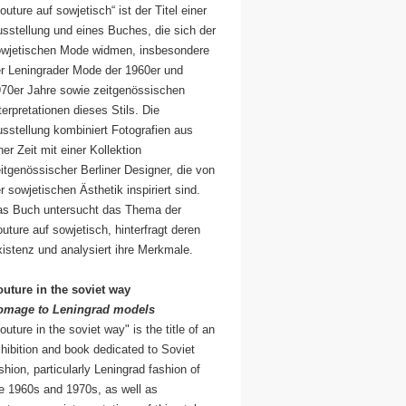
outure auf sowjetisch“ ist der Titel einer
sstellung und eines Buches, die sich der
wjetischen Mode widmen, insbesondere
r Leningrader Mode der 1960er und
70er Jahre sowie zeitgenössischen
terpretationen dieses Stils. Die
sstellung kombiniert Fotografien aus
ner Zeit mit einer Kollektion
itgenössischer Berliner Designer, die von
r sowjetischen Ästhetik inspiriert sind.
s Buch untersucht das Thema der
uture auf sowjetisch, hinterfragt deren
istenz und analysiert ihre Merkmale.
uture in the soviet way
omage to Leningrad models
outure in the soviet way" is the title of an
hibition and book dedicated to Soviet
shion, particularly Leningrad fashion of
e 1960s and 1970s, as well as