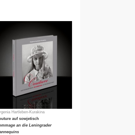
genia Hartleben-Kurakina
uture auf sowjetisch
ommage an die Leningrader
annequins