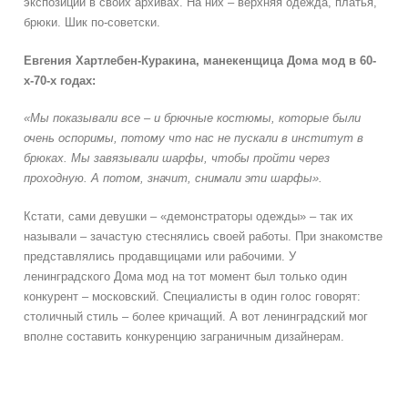
экспозиции в своих архивах. На них – верхняя одежда, платья,
брюки. Шик по-советски.
Евгения Хартлебен-Куракина, манекенщица Дома мод в 60-
х-70-х годах:
«Мы показывали все – и брючные костюмы, которые были
очень оспоримы, потому что нас не пускали в институт в
брюках. Мы завязывали шарфы, чтобы пройти через
проходную. А потом, значит, снимали эти шарфы».
Кстати, сами девушки – «демонстраторы одежды» – так их
называли – зачастую стеснялись своей работы. При знакомстве
представлялись продавщицами или рабочими. У
ленинградского Дома мод на тот момент был только один
конкурент – московский. Специалисты в один голос говорят:
столичный стиль – более кричащий. А вот ленинградский мог
вполне составить конкуренцию заграничным дизайнерам.