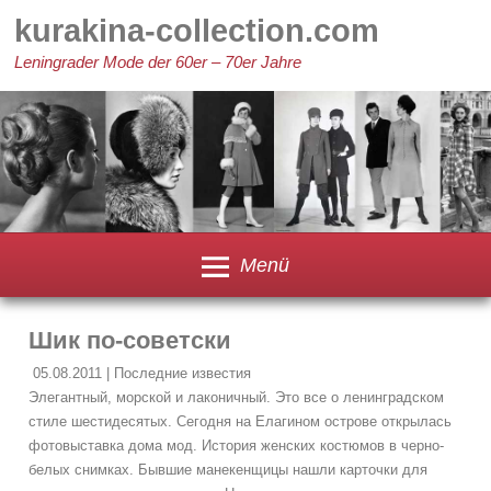
Zum
kurakina-collection.com
Inhalt
springen
Leningrader Mode der 60er – 70er Jahre
Menü
Шик по-советски
05.08.2011 | Последние известия
Элегантный, морской и лаконичный. Это все о ленинградском
стиле шестидесятых. Сегодня на Елагином острове открылась
фотовыставка дома мод. История женских костюмов в черно-
белых снимках. Бывшие манекенщицы нашли карточки для