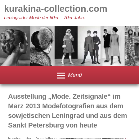
Zum
kurakina-collection.com
Inhalt
springen
Leningrader Mode der 60er – 70er Jahre
Menü
Ausstellung „Mode. Zeitsignale“ im
März 2013 Modefotografien aus dem
sowjetischen Leningrad und aus dem
Sankt Petersburg von heute
Fundus der Ausstellung