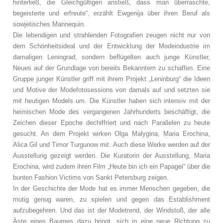
hinterließ, die Gleichgültigen anstieß, dass man überraschte,
begeisterte und erfreute“, erzählt Ewgenija über ihren Beruf als
sowjetisches Mannequin.
Die lebendigen und strahlenden Fotografien zeugen nicht nur von
dem Schönheitsideal und der Entwicklung der Modeindustrie im
damaligen Leningrad, sondern beflügelten auch junge Künstler,
Neues auf der Grundlage von bereits Bekanntem zu schaffen. Eine
Gruppe junger Künstler griff mit ihrem Projekt „Leninburg“ die Ideen
und Motive der Modefotosessions von damals auf und setzten sie
mit heutigen Models um. Die Künstler haben sich intensiv mit der
heimischen Mode des vergangenen Jahrhunderts beschäftigt, die
Zeichen dieser Epoche dechiffriert und nach Parallelen zu heute
gesucht. An dem Projekt wirken Olga Malygina, Maria Erochina,
Alica Gil und Timor Turgunow mit. Auch diese Werke werden auf der
Ausstellung gezeigt werden. Die Kuratorin der Ausstellung, Maria
Erochina, wird zudem ihren Film „Heute bin ich ein Papagei“ über die
bunten Fashion Victims von Sankt Petersburg zeigen.
In der Geschichte der Mode hat es immer Menschen gegeben, die
mutig genug waren, zu spielen und gegen das Establishment
aufzubegehren. Und das ist der Modetrend, der Windstoß, der alle
Äste eines Baumes dazu bringt, sich in eine neue Richtung zu