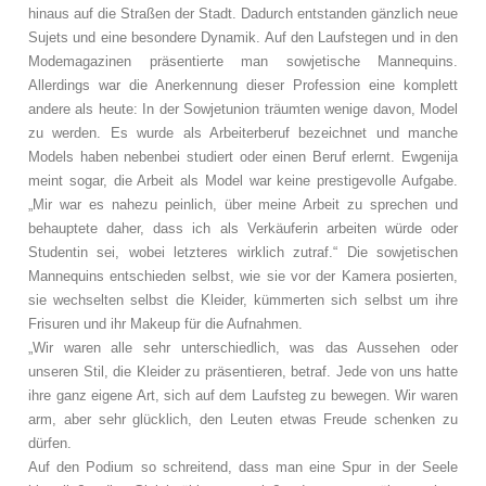
hinaus auf die Straßen der Stadt. Dadurch entstanden gänzlich neue
Sujets und eine besondere Dynamik. Auf den Laufstegen und in den
Modemagazinen präsentierte man sowjetische Mannequins.
Allerdings war die Anerkennung dieser Profession eine komplett
andere als heute: In der Sowjetunion träumten wenige davon, Model
zu werden. Es wurde als Arbeiterberuf bezeichnet und manche
Models haben nebenbei studiert oder einen Beruf erlernt. Ewgenija
meint sogar, die Arbeit als Model war keine prestigevolle Aufgabe.
„Mir war es nahezu peinlich, über meine Arbeit zu sprechen und
behauptete daher, dass ich als Verkäuferin arbeiten würde oder
Studentin sei, wobei letzteres wirklich zutraf.“ Die sowjetischen
Mannequins entschieden selbst, wie sie vor der Kamera posierten,
sie wechselten selbst die Kleider, kümmerten sich selbst um ihre
Frisuren und ihr Makeup für die Aufnahmen.
„Wir waren alle sehr unterschiedlich, was das Aussehen oder
unseren Stil, die Kleider zu präsentieren, betraf. Jede von uns hatte
ihre ganz eigene Art, sich auf dem Laufsteg zu bewegen. Wir waren
arm, aber sehr glücklich, den Leuten etwas Freude schenken zu
dürfen.
Auf den Podium so schreitend, dass man eine Spur in der Seele