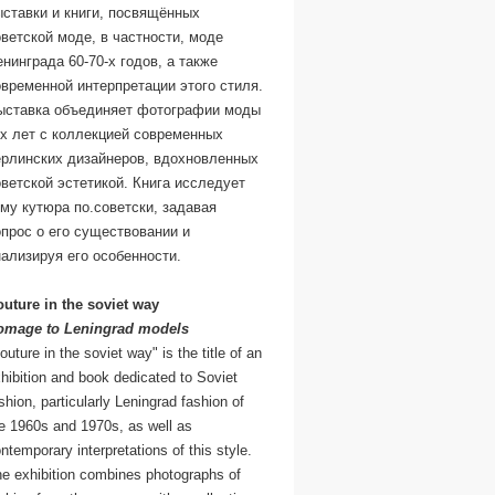
ставки и книги, посвящённых
ветской моде, в частности, моде
нинграда 60-70-х годов, а также
временной интерпретации этого стиля.
ыставка объединяет фотографии моды
ех лет с коллекцией современных
ерлинских дизайнеров, вдохновленных
ветской эстетикой. Книга исследует
му кутюра по.советски, задавая
прос о его существовании и
нализируя его особенности.
uture in the soviet way
omage to Leningrad models
outure in the soviet way" is the title of an
hibition and book dedicated to Soviet
shion, particularly Leningrad fashion of
e 1960s and 1970s, as well as
ntemporary interpretations of this style.
e exhibition combines photographs of