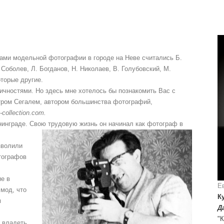
рами модельной фотографии в городе на Неве считались Б.
 Соболев, Л. Богданов, Н. Николаев, В. Голубовский, М.
оторые другие.
ичностями. Но здесь мне хотелось бы пoзнакомить Вас с
ром Сегалем, автором большинства фотографий,
-collection.com.
нинграде. Свою трудовую жизнь он начинал как фотограф в
зволили
тографов
е в
Е
мод, что
К
м
Д
"К
 владеть