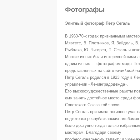
Фотографы
Элитный фотограф Пётр Сегаль
В 1960-70-х годах признанными масте
Мяэтетс, В. Плотников, Я. Зайдель, В.
Рыбалко, Ю. Чигирев, П. Сегаль и нек
Многие из них были интереснейшими л
одним из них — фотографом моды Пет
представленных на сайте
www.kurakina
Петр Сегаль родился в 1923 году в Ле
управлении «Ленинградодежда».
Его высокохудожественные работы по
ему занять достойное место среди фо
Советского Союза той эпохи.
Петр Сегаль принимал активное участи
подготовке республиканских альбомов 
было доступно тогда только избранны
мастерам. Благодаря своему
профессиональному таланту и умению