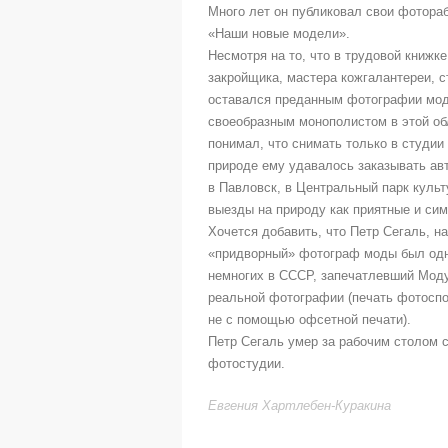
Много лет он публиковал свои фотора
«Наши новые модели».
Несмотря на то, что в трудовой книжк
закройщикa, мастера кожгалантереи, с
оставался преданным фотографии мод
своеобразным монополистом в этой об
понимал, что снимать только в студии
природе ему удавалось заказывать авт
в Павловск, в Центральный парк культ
выезды на природу как приятные и си
Хочется добавить, что Петр Сегаль, н
«придворный» фотограф моды был од
немногих в СССР, запечатлевший Мод
реальной фотографии (печать фотоспо
не с помощью офсетной печати).
Петр Сегаль умер за рабочим столом 
фотостудии.
Евгения Хартлебен-Куракина