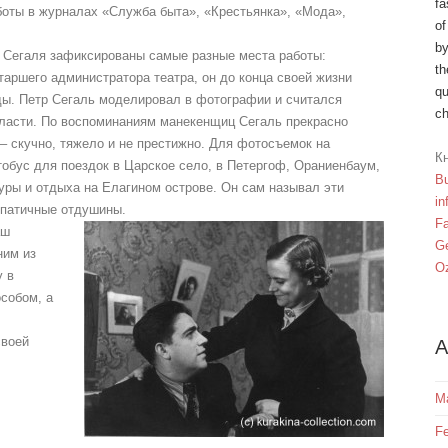
fa
боты в журналах «Служба быта», «Крестьянка», «Мода»,
of
by
е Сегаля зафиксированы самые разные места работы:
th
таршего администратора театра, он до конца своей жизни
qu
ы. Петр Сегаль моделировал в фотографии и считался
ch
ласти. По воспоминаниям манекенщиц Сегаль прекрасно
 – скучно, тяжело и не престижно. Для фотосъемок на
Кн
обус для поездок в Царское село, в Петергоф, Ораниенбаум,
Bu
уры и отдыха на Елагином острове. Он сам называл эти
in
мпатичные отдушины.
F
аш
Ge
ним из
Oz
у в
собом, а
своей
A
M
Fe