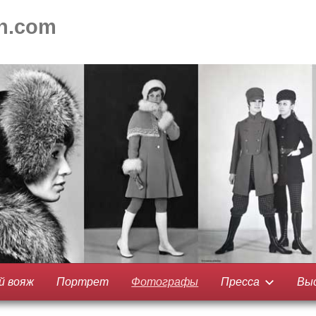
on.com
й вояж
Портрет
Фотографы
Пресса
Вы