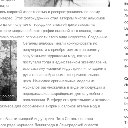
вы
на, он
со
ись широкой известностью и распространялись по всему
Ле
нтерес. Этот фотохудожник стал автором многих альбомов
со
гда он получал от городских властей даже заказы на
В
астером модельной фотографии высочайшего класса, имел
т
убоко понимал особенности этого вида искусства.
Созданные
б
Сегалем альбомы могли конкурировать по
со
популярности с приобретаемыми на валюту
те
зарубежными журналами мод, которые
во
поступали тогда в единственном экземпляре на
а
всю систему «модной индустрии» и попадали в
руки только избранным экспериментального
Co
цеха. Наиболее оригинальные модели из
H
журналов размножались в виде репродукций и
„C
передавалаись закройщикам для служебного
ex
пользования. В сферу его деятельности входило
fa
размера для оформления витрин и салонов ателье мод и
th
co
в области «модной индустрии» Петр Сегаль являлся
Th
го ряда журналов Ленинграда и Лениградской области.