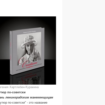
вгения Хартлебен-Куракина
утюр по-советски
ань ленинградским манекенщицам
утюр по-советски" - это название