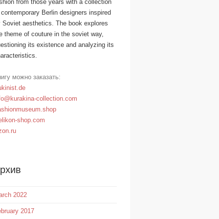
shion from those years with a collection
 contemporary Berlin designers inspired
 Soviet aesthetics. The book explores
e theme of couture in the soviet way,
estioning its existence and analyzing its
aracteristics.
игу можно заказать:
kinist.de
fo@kurakina-collection.com
ashionmuseum.shop
likon-shop.com
on.ru
рхив
arch 2022
bruary 2017