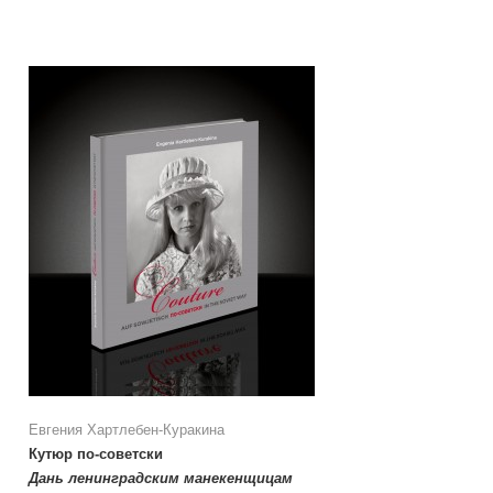
Евгения Хартлебен-Куракина
Кутюр по-советски
Дань ленинградским манекенщицам