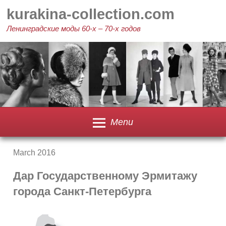
Skip
kurakina-collection.com
to
content
Ленинградские моды 60-х – 70-х годов
Menu
March 2016
Дар Государственному Эрмитажу
города Санкт-Петербурга