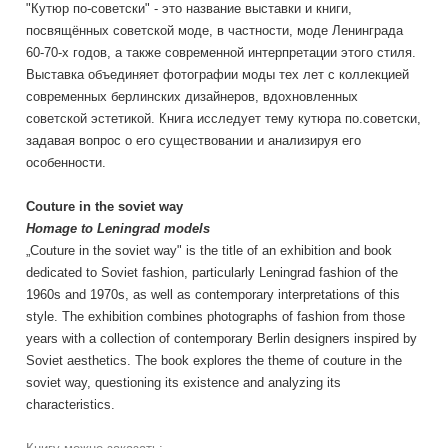
"Кутюр по-советски" - это название выставки и книги,
посвящённых советской моде, в частности, моде Ленинграда
60-70-х годов, а также современной интерпретации этого стиля.
Выставка объединяет фотографии моды тех лет с коллекцией
современных берлинских дизайнеров, вдохновленных
советской эстетикой. Книга исследует тему кутюра по.советски,
задавая вопрос о его существовании и анализируя его
особенности.
Couture in the soviet way
Homage to Leningrad models
„Couture in the soviet way" is the title of an exhibition and book
dedicated to Soviet fashion, particularly Leningrad fashion of the
1960s and 1970s, as well as contemporary interpretations of this
style. The exhibition combines photographs of fashion from those
years with a collection of contemporary Berlin designers inspired by
Soviet aesthetics. The book explores the theme of couture in the
soviet way, questioning its existence and analyzing its
characteristics.