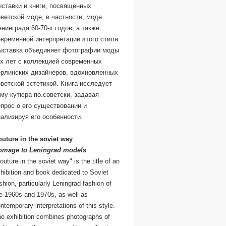
ставки и книги, посвящённых
ветской моде, в частности, моде
нинграда 60-70-х годов, а также
временной интерпретации этого стиля.
ыставка объединяет фотографии моды
ех лет с коллекцией современных
ерлинских дизайнеров, вдохновленных
ветской эстетикой. Книга исследует
му кутюра по.советски, задавая
прос о его существовании и
нализируя его особенности.
uture in the soviet way
omage to Leningrad models
outure in the soviet way" is the title of an
hibition and book dedicated to Soviet
shion, particularly Leningrad fashion of
e 1960s and 1970s, as well as
ntemporary interpretations of this style.
e exhibition combines photographs of