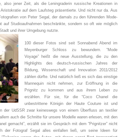
 also jener Zeit, als die Leningraderin russische Kreationen in
 Aristokratie auf dem Laufsteg präsentierte. Und nicht nur da. Aus
 Fotografien von Peter Segal, der damals zu den führenden Mode-
cht auf Studioaufnahmen beschränkte, sondern so oft wie möglich
 Stadt und ihrer Umgebung nutzte.
100 dieser Fotos sind seit Sonnabend Abend im
Meyenburger Schloss zu bewundern. “Mode
Voyage” heißt die neue Ausstellung, die zu den
Highlights des deutsch-russischen Jahres der
Bildung, Wissenschaft und Innovation 2011/2012
zählen dürfte. Und natürlich ließ es sich das einstige
Mannequin nicht nehmen, zur Eröffnung in die
Prignitz zu kommen und aus ihrem Leben zu
erzählen. Für sie, für die “Coco Chanel die
unbestrittene Königin der Haute Couture ist und
 in der UdSSR zwar keineswegs von einem Überfluss an textiler
r allem auch die Schnitte für unsere Modelle waren erlesen, mit den
nel gemacht”, erzählt sie im Gespräch mit dem “Prignitzer” nicht
 der Fotograf Segal alles einfallen ließ, um seine Ideen für