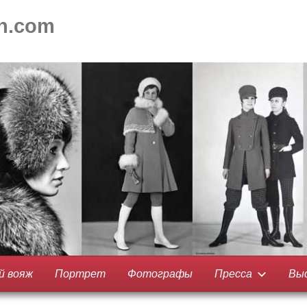
on.com
й вояж
Портрет
Фотографы
Пресса
Вы