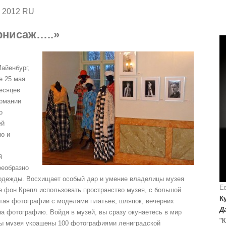
g 2012 RU
ернисаж…..»
айенбург,
е 25 мая
месяцев
ермании
о
ей
о и
й
оеобразно
одежды. Восхищает особый дар и умение владелицы музея
Е
 фон Крепл использовать пространство музея, с большой
К
тая фотографии с моделями платьев, шляпок, вечерних
Д
на фотографию. Войдя в музей, вы сразу окунаетесь в мир
"К
лы музея украшены 100 фотографиями лениградской