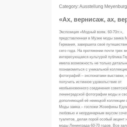
Category:
Ausstellung Meyenbur
«Ах, вернисаж, ах, в
Экспозиция «Модный вояж. 60-70гг.»,
представленная в Музее моды замка М
Германия, завершила своё путешестви
сего года. На протяжении почти трех 
интересующаяся культурой публика Г
имела возможность не только детальн
познакомиться с уникальной коллекци
фотографий – экспонатами выставки, н
получить истинное удовольствие от
необыкновенного соединения советско
ленинградской фотографии моды и св
дополняющей её немецкой коллекции 
Моды замка – госпожи Жозефины Едле
любовью и неординарным вкусом соче
туалетов, делая порой особый акцент 
моды Ленинграда 60-70 годов. Все за