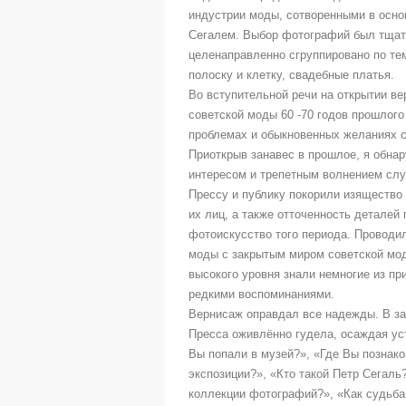
индустрии моды, сотворенными в осно
Сегалем. Выбор фотографий был тщате
целенаправленно сгруппировано по тем
полоску и клетку, свадебные платья.
Во вступительной речи на открытии ве
советской моды 60 -70 годов прошлого 
проблемах и обыкновенных желаниях с
Приоткрыв занавес в прошлое, я обна
интересом и трепетным волнением слу
Прессу и публику покорили изящество
их лиц, а также отточенность деталей
фотоискусство того периода. Проводи
моды с закрытым миром советской мод
высокого уровня знали немногие из п
редкими воспоминаниями.
Вернисаж оправдал все надежды. В з
Пресса оживлённо гудела, осаждая ус
Вы попали в музей?», «Где Вы познак
экспозиции?», «Кто такой Петр Сегаль
коллекции фотографий?», «Как судьба