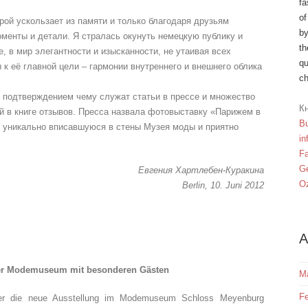
fa
of
рой ускользает из памяти и только благодаря друзьям
by
менты и детали. Я стралась окунуть немецкую публику и
th
, в мир элегантности и изысканности, не утаивая всех
qu
 к её главной цели – гармонии внутреннего и внешнего облика
ch
 подтверждением чему служат статьи в прессе и множество
Кн
й в книге отзывов. Пресса назвала фотовыставку «Парижем в
Bu
ак уникально вписавшуюся в стены Музея моды и приятно
in
F
Ge
Евгения Хартлебен-Курaкина
Oz
Berlin, 10. Juni 2012
A
er Modemuseum mit besonderen Gästen
M
Fe
r die neue Ausstellung im Modemuseum Schloss Meyenburg