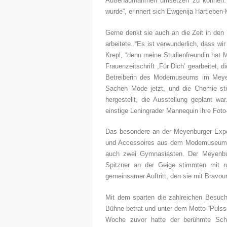
Außenaufnahmen umsetzen zu können. “T
wurde”, erinnert sich Ewgenija Hartleben-
Gerne denkt sie auch an die Zeit in den 
arbeitete. “Es ist verwunderlich, dass w
Krepl, “denn meine Studienfreundin hat
Frauenzeitschrift ,Für Dich’ gearbeitet,
Betreiberin des Modemuseums im Meyenb
Sachen Mode jetzt, und die Chemie st
hergestellt, die Ausstellung geplant w
einstige Leningrader Mannequin ihre Fot
Das besondere an der Meyenburger Exposi
und Accessoires aus dem Modemuseum. 
auch zwei Gymnasiasten. Der Meyenbur
Spitzner an der Geige stimmten mit r
gemeinsamer Auftritt, den sie mit Bravou
Mit dem sparten die zahlreichen Besuch
Bühne betrat und unter dem Motto “Pulssch
Woche zuvor hatte der berühmte Schau