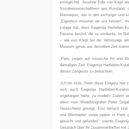
ermöglichte. Josefine Edle von Krepl w
Sozialwissenschaftlerin aus Russland, d
Mannequin, das in den sechziger und si
„Eigentlich müssten wir uns kennen“, m
zutage trat, dass Ewgenija Hartleben-K
Daseins besitzt, die es verdiente, im
– wie von Krepl bei der Vernissage a
Museum genau aus derselben Zeit stam
„Paris zeigen auf russische Art und W
damaligen Zeit. Ewgenija Hartleben-Kurak
dieses Zeitgeists zu betrachten.
„Ich bin stolz, Ihnen diese Eleganz hier 
sich auch Ewgenija Hartleben-Kuraki
angefangen hatte, zu modeln. Zudem wer
allem vom Modefotografen Peter Sega
Deutschland gezeigt. Erst danach sind 
und Wiesbaden sowie später in Paris g
gesucht und gefunden“, meinte Ewgenij
Gespräch über ihr Zusammentreffen mit J