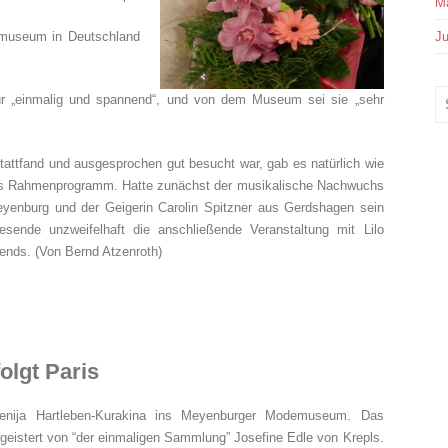
Ma
Ju
emuseum in Deutschland
ür „einmalig und spannend“, und von dem Museum sei sie „sehr
tattfand und ausgesprochen gut besucht war, gab es natürlich wie
les Rahmenprogramm. Hatte zunächst der musikalische Nachwuchs
yenburg und der Geigerin Carolin Spitzner aus Gerdshagen sein
sende unzweifelhaft die anschließende Veranstaltung mit Lilo
ends. (Von Bernd Atzenroth)
olgt Paris
enija Hartleben-Kurakina ins Meyenburger Modemuseum. Das
eistert von “der einmaligen Sammlung” Josefine Edle von Krepls.