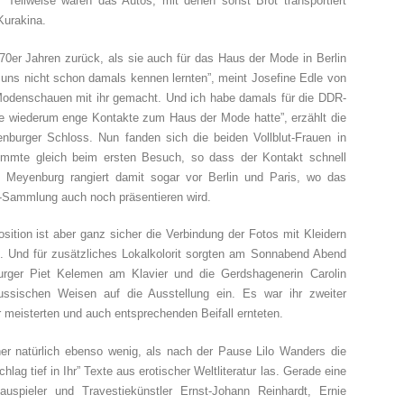
eilweise waren das Autos, mit denen sonst Brot transportiert
Kurakina.
70er Jahren zurück, als sie auch für das Haus der Mode in Berlin
ir uns nicht schon damals kennen lernten”, meint Josefine Edle von
 Modenschauen mit ihr gemacht. Und ich habe damals für die DDR-
 die wiederum enge Kontakte zum Haus der Mode hatte”, erzählt die
urger Schloss. Nun fanden sich die beiden Vollblut-Frauen in
immte gleich beim ersten Besuch, so dass der Kontakt schnell
ar. Meyenburg rangiert damit sogar vor Berlin und Paris, wo das
o-Sammlung auch noch präsentieren wird.
tion ist aber ganz sicher die Verbindung der Fotos mit Kleidern
Und für zusätzliches Lokalkolorit sorgten am Sonnabend Abend
ger Piet Kelemen am Klavier und die Gerdshagenerin Carolin
ussischen Weisen auf die Ausstellung ein. Es war ihr zweiter
r meisterten und auch entsprechenden Beifall ernteten.
er natürlich ebenso wenig, als nach der Pause Lilo Wanders die
lag tief in Ihr” Texte aus erotischer Weltliteratur las. Gerade eine
spieler und Travestiekünstler Ernst-Johann Reinhardt, Ernie