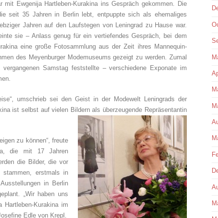
ar mit Ewgenija Hartleben-Kurakina ins Gespräch gekommen. Die
D
ie seit 35 Jahren in Berlin lebt, entpuppte sich als ehemaliges
Oc
ebziger Jahren auf den Laufstegen von Leningrad zu Hause war.
einte sie – Anlass genug für ein vertiefendes Gespräch, bei dem
S
urakina eine große Fotosammlung aus der Zeit ihres Mannequin-
M
 Rahmen des Meyenburger Modemuseums gezeigt zu werden. Zumal
m vergangenen Samstag feststellte – verschiedene Exponate im
Ap
men.
M
eise“, umschrieb sei den Geist in der Modewelt Leningrads der
M
ina ist selbst auf vielen Bildern als überzeugende Repräsentantin
Au
M
zeigen zu können“, freute
na, die mit 17 Jahren
Fe
den die Bilder, die vor
D
l stammen, erstmals in
Ausstellungen in Berlin
Au
eplant. „Wir haben uns
M
a Hartleben-Kurakina im
osefine Edle von Krepl.