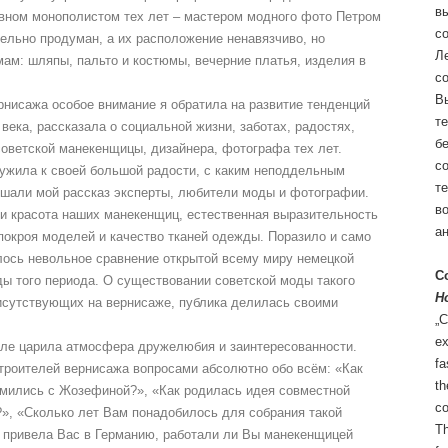
вы
вном монополистом тех лет – мастером модного фото Петром
со
льно продуман, а их расположение ненавязчиво, но
Ле
ам: шляпы, пальто и костюмы, вечерние платья, изделия в
со
В
рнисажа особое внимание я обратила на развитие тенденций
т
века, рассказала о социальной жизни, заботах, радостях,
б
оветской манекенщицы, дизайнера, фотографа тех лет.
со
ружила к своей большой радости, с каким неподдельным
те
шали мой рассказ эксперты, любители моды и фотографии.
во
 и красота наших манекенщиц, естественная выразительность
а
 покроя моделей и качество тканей одежды. Поразило и само
лось невольное сравнение открытой всему миру немецкой
Co
ы того периода. О существовании советской моды такого
H
рисутствующих на вернисаже, публика делилась своими
„C
ex
але царила атмосфера дружелюбия и заинтересованности.
fa
троителей вернисажа вопросами абсолютно обо всём: «Как
th
омились с Жозефиной?», «Как родилась идея совместной
co
?», «Сколько лет Вам понадобилось для собрания такой
Th
 привела Вас в Германию, работали ли Вы манекенщицей