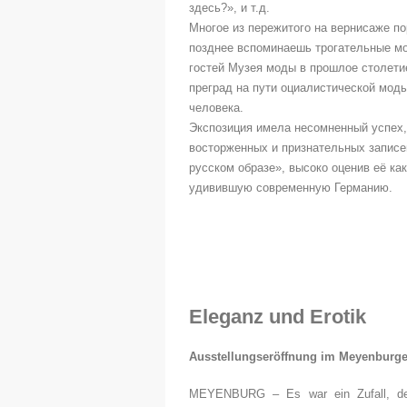
здесь?», и т.д.
Многое из пережитого на вернисаже по
позднее вспоминаешь трогательные мо
гостей Музея моды в прошлое столетие
преград на пути оциалистической моды
человека.
Экспозиция имела несомненный успех,
восторженных и признательных записе
русском образе», высоко оценив её к
удивившую современную Германию.
Eleganz und Erotik
Ausstellungseröffnung im Meyenburg
MEYENBURG – Es war ein Zufall, de