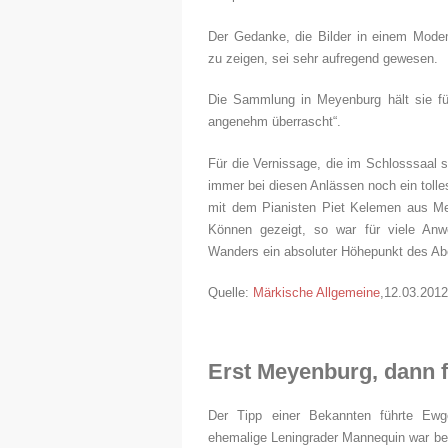
Der Gedanke, die Bilder in einem Mod
zu zeigen, sei sehr aufregend gewesen.
Die Sammlung in Meyenburg hält sie f
angenehm überrascht“.
Für die Vernissage, die im Schlosssaal s
immer bei diesen Anlässen noch ein tol
mit dem Pianisten Piet Kelemen aus Me
Können gezeigt, so war für viele Anwe
Wanders ein absoluter Höhepunkt des Ab
Quelle:
Märkische Allgemeine
,12.03.2012
Erst Meyenburg, dann f
Der Tipp einer Bekannten führte Ewg
ehemalige Leningrader Mannequin war beg