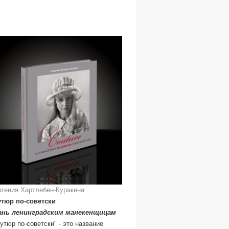
вгения Хартлебен-Куракина
утюр по-советски
ань ленинградским манекенщицам
утюр по-советски" - это название