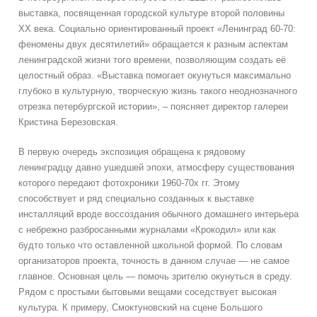
выставка, посвященная городской культуре второй половины
XX века. Социально ориентированный проект «Ленинград 60-70:
феномены двух десятилетий» обращается к разным аспектам
ленинградской жизни того времени, позволяющим создать её
целостный образ. «Выставка помогает окунуться максимально
глубоко в культурную, творческую жизнь такого неоднозначного
отрезка петербургской истории», – поясняет директор галереи
Кристина Березовская.
В первую очередь экспозиция обращена к рядовому
ленинградцу давно ушедшей эпохи, атмосферу существования
которого передают фотохроники 1960-70х гг. Этому
способствует и ряд специально созданных к выставке
инсталляций вроде воссоздания обычного домашнего интерьера
с небрежно разбросанными журналами «Крокодил» или как
будто только что оставленной школьной формой. По словам
организаторов проекта, точность в данном случае — не самое
главное. Основная цель — помочь зрителю окунуться в среду.
Рядом с простыми бытовыми вещами соседствует высокая
культура. К примеру, Смоктуновский на сцене Большого