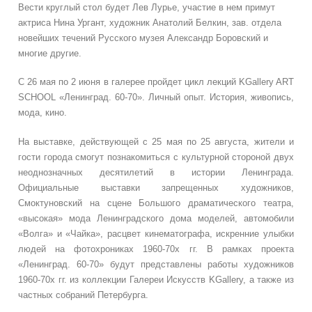
Вести круглый стол будет Лев Лурье, участие в нем примут
актриса Нина Ургант, художник Анатолий Белкин, зав. отдела
новейших течений Русского музея Александр Боровский и
многие другие.
С 26 мая по 2 июня в галерее пройдет цикл лекций KGallery ART
SCHOOL «Ленинград. 60-70». Личный опыт. История, живопись,
мода, кино.
На выставке, действующей с 25 мая по 25 августа, жители и
гости города смогут познакомиться с культурной стороной двух
неоднозначных десятилетий в истории Ленинграда.
Официальные выставки запрещенных художников,
Смоктуновский на сцене Большого драматического театра,
«высокая» мода Ленинградского дома моделей, автомобили
«Волга» и «Чайка», расцвет кинематографа, искренние улыбки
людей на фотохрониках 1960-70х гг. В рамках проекта
«Ленинград. 60-70» будут представлены работы художников
1960-70х гг. из коллекции Галереи Искусств KGallery, а также из
частных собраний Петербурга.