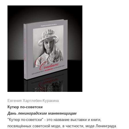
Евгения Хартлебен-Куракина
Кутюр по-советски
Дань ленинградским манекенщицам
"Кутюр по-советски" - это название выставки и книги,
посвящённых советской моде, в частности, моде Ленинграда