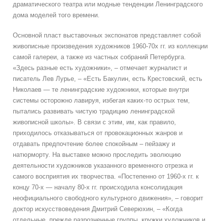
драматического театра или модные тенденции Ленинградского
дома моделей того времени.
Основной пласт выставочных экспонатов представляет собой
живописные произведения художников 1960-70х гг. из коллекции
самой галереи, а также из частных собраний Петербурга.
«Здесь разные есть художники», – отмечает журналист и
писатель Лев Лурье, – «Есть Бакулин, есть Крестовский, есть
Николаев — те ленинградские художники, которые внутри
системы осторожно лавируя, избегая каких-то острых тем,
пытались развивать чистую традицию ленинградской
живописной школы». В связи с этим, им, как правило,
приходилось отказываться от провокационных жанров и
отдавать предпочтение более спокойным – пейзажу и
натюрморту. На выставке можно проследить эволюцию
деятельности художников указанного временного отрезка и
самого восприятия их творчества. «Постепенно от 1960-х гг. к
концу 70-х — началу 80-х гг. происходила консолидация
неофициального свободного культурного движения», – говорит
доктор искусствоведения Дмитрий Северюхин, – «Когда
отдельные, прежде разрозненные группы, кружки художников и