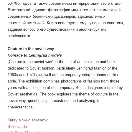
60-70-х годов, а также современной интерпретации этого стиля.
Выставка объединяет фотографии моды тех лет с коллекцией
современных берлинских дизайнеров, вдохновленных
советской эстетикой. Книга исследует тему кутюра по.советски,
задавая вопрос о его существовании и анализируя его
особенности.
Couture in the soviet way
Homage to Leningrad models
„Couture in the soviet way" is the title of an exhibition and book
dedicated to Soviet fashion, particularly Leningrad fashion of the
1960s and 1970s, as well as contemporary interpretations of this
style. The exhibition combines photographs of fashion from those
years with a collection of contemporary Berlin designers inspired by
Soviet aesthetics. The book explores the theme of couture in the
soviet way, questioning its existence and analyzing its
characteristics.
Книгу можно заказать:
Bukinist.de