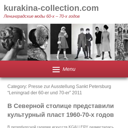
Skip
kurakina-collection.com
to
content
Ленинградские моды 60-х – 70-х годов
Menu
Category:
Presse zur Ausstellung Sankt Petersburg
“Leningrad der 60-er und 70-er” 2011
В Северной столице представили
культурный пласт 1960-70-х годов
В петербургской галерее искусств KGALLERY разместилась