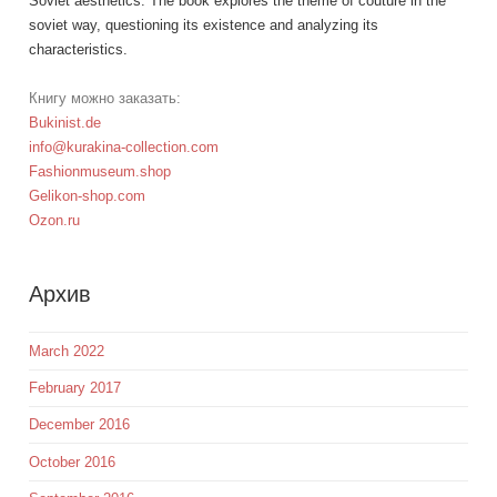
Soviet aesthetics. The book explores the theme of couture in the
soviet way, questioning its existence and analyzing its
characteristics.
Книгу можно заказать:
Bukinist.de
info@kurakina-collection.com
Fashionmuseum.shop
Gelikon-shop.com
Ozon.ru
Aрхив
March 2022
February 2017
December 2016
October 2016