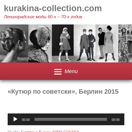
Skip
kurakina-collection.com
to
content
Ленинградские моды 60-х – 70-х годов
Menu
«Кутюр по советски», Берлин 2015
Audio
00:00
00:00
Player