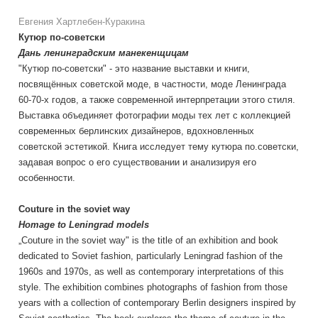
Евгения Хартлебен-Куракина
Кутюр по-советски
Дань ленинградским манекенщицам
"Кутюр по-советски" - это название выставки и книги,
посвящённых советской моде, в частности, моде Ленинграда
60-70-х годов, а также современной интерпретации этого стиля.
Выставка объединяет фотографии моды тех лет с коллекцией
современных берлинских дизайнеров, вдохновленных
советской эстетикой. Книга исследует тему кутюра по.советски,
задавая вопрос о его существовании и анализируя его
особенности.
Couture in the soviet way
Homage to Leningrad models
„Couture in the soviet way" is the title of an exhibition and book
dedicated to Soviet fashion, particularly Leningrad fashion of the
1960s and 1970s, as well as contemporary interpretations of this
style. The exhibition combines photographs of fashion from those
years with a collection of contemporary Berlin designers inspired by