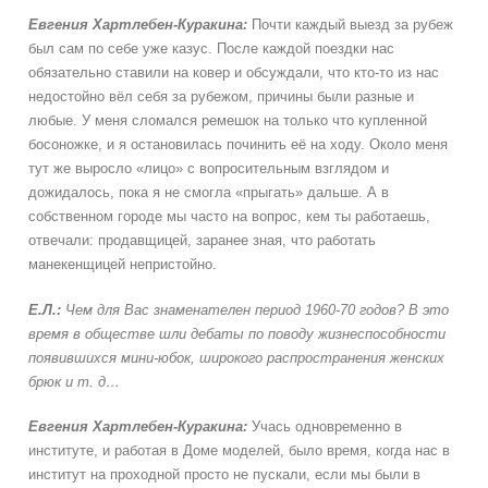
Евгения
Хартлебен-Куракина:
Почти каждый выезд за рубеж
был сам по себе уже казус. После каждой поездки нас
обязательно ставили на ковер и обсуждали, что кто-то из нас
недостойно вёл себя за рубежом, причины были разные и
любые. У меня сломался ремешок на только что купленной
босоножке, и я остановилась починить её на ходу. Около меня
тут же выросло «лицо» с вопросительным взглядом и
дожидалось, пока я не смогла «прыгать» дальше. А в
собственном городе мы часто на вопрос, кем ты работаешь,
отвечали: продавщицей, заранее зная, что работать
манекенщицей непристойно.
Е.Л.:
Чем для Вас знаменателен период 1960-70 годов? В это
время в обществе шли дебаты по поводу жизнеспособности
появившихся мини-юбок, широкого распространения женских
брюк и т. д…
Евгения
Хартлебен-Куракина:
Учась одновременно в
институте, и работая в Доме моделей, было время, когда нас в
институт на проходной просто не пускали, если мы были в