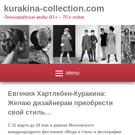
Skip
kurakina-collection.com
to
content
Ленинградские моды 60-х – 70-х годов
Menu
Евгения Хартлебен-Куракина:
Желаю дизайнерам приобрести
свой стиль…
С 31 марта до 10 мая в рамках Московского
международного фестиваля «Мода и стиль в фотографии