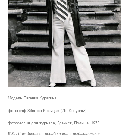
Модель Евгения Куракина,
фотограф Збигнев Косыцаж (Zb. Kosycarz),
фотосессия для журнала, Гданьск, Польша, 1973
Е.Л.:
Вам довелось поработать с выдающимися