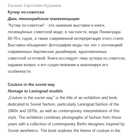
Евгения Хартлебен-Куракина
Кутюр по-советски
Дань ленинградским манекенщицам
"Кутюр по-советски" - это название выставки и книги,
посвящённых советской моде, в частности, моде Ленинграда
60-70-х годов, а также современной интерпретации этого стиля.
Выставка объединяет фотографии моды тех лет с коллекцией
современных берлинских дизайнеров, вдохновленных
советской эстетикой. Книга исследует тему кутюра по.советски,
задавая вопрос о его существовании и анализируя его
особенности.
Couture in the soviet way
Homage to Leningrad models
„Couture in the soviet way" is the title of an exhibition and book
dedicated to Soviet fashion, particularly Leningrad fashion of the
1960s and 1970s, as well as contemporary interpretations of this
style. The exhibition combines photographs of fashion from those
years with a collection of contemporary Berlin designers inspired by
Soviet aesthetics. The book explores the theme of couture in the