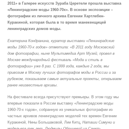
2011» в Галерее искусств Зураба Церетели
прошла
выставка
«Ленинградские моды 1960-70х».
В о
снов
е
экспозиции
–
фотографии из личного архива
Евгении Хартлебен-
Куракиной, которая была в то время
манекенщицей
ленинградских д
омов моды
.
Екатерина Кондранина, куратор выставки «Ленинградские
моды 1960-70-х годов» отметила: «В 2011 году Московский
дом фотографии, ныне Мультимедиа Арт Музей, провел в
Москве международный фестиваль «Мода и стиль в
фотографии» уже 8 раз. С 1999 года, каждые 2 года, мы
привозим в Москву лучших фотографов моды в России и за
рубежом, показываем самые актуальные проекты, открываем
ранее неизвестные архивы.
На фестивале всегда присутствуют премьеры. В этом году мы
впервые показали в России выставку «Ленинградские моды
1960-70-х годов», собранную из уникальных фотографии из
частных архивов ленинградских моделей тех времен Евгении
Куракиной, Нины Большаковой, Лии Китц,
Наташи Симуни и
модельера тех лет, Людмилы Обручевой из Санкт-