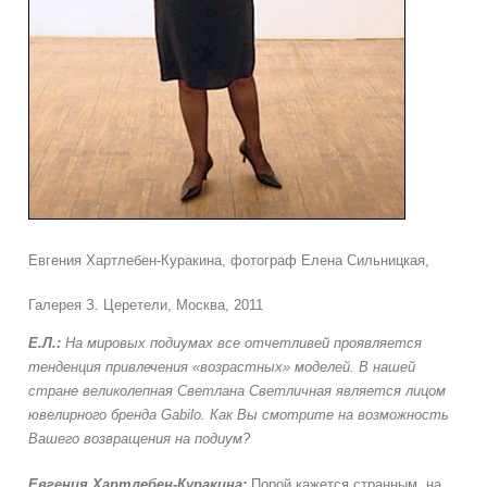
Евгения Хартлебен-Куракина, фотограф Елена Сильницкая,
Галерея З. Церетели, Москва, 2011
Е.Л.:
На мировых подиумах все отчетливей проявляется
тенденция привлечения «возрастных» моделей. В нашей
стране великолепная Светлана Светличная является лицом
ювелирного бренда Gabilo. Как Вы смотрите на возможность
Вашего возвращения на подиум?
Евгения
Хартлебен-Куракина:
Порой кажется странным, на