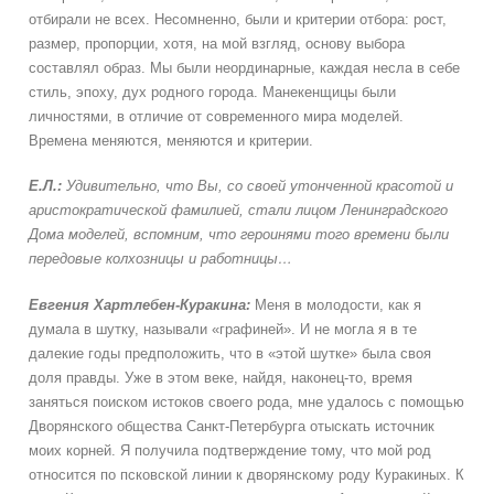
отбирали не всех. Несомненно, были и критерии отбора: рост,
размер, пропорции, хотя, на мой взгляд, основу выбора
составлял образ. Мы были неординарные, каждая несла в себе
стиль, эпоху, дух родного города. Манекенщицы были
личностями, в отличие от современного мира моделей.
Времена меняются, меняются и критерии.
Е.Л.:
Удивительно, что Вы, со своей утонченной красотой и
аристократической фамилией, стали лицом Ленинградского
Дома моделей, вспомним, что героинями того времени были
передовые колхозницы и работницы…
Евгения
Хартлебен-Куракина:
Меня в молодости, как я
думала в шутку, называли «графиней». И не могла я в те
далекие годы предположить, что в «этой шутке» была своя
доля правды. Уже в этом веке, найдя, наконец-то, время
заняться поиском истоков своего рода, мне удалось с помощью
Дворянского общества Санкт-Петербурга отыскать источник
моих корней. Я получила подтверждение тому, что мой род
относится по псковской линии к дворянскому роду Куракиных. К