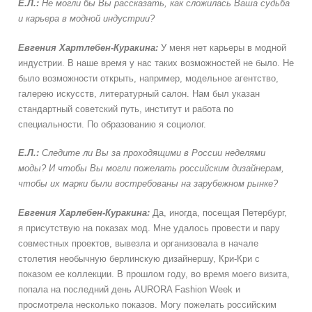
Е.Л.:
Не могли бы Вы рассказать, как сложилась Ваша судьба
и карьера в модной индустрии?
Евгения
Хартлебен-Куракина:
У меня нет карьеры в модной
индустрии. В наше время у нас таких возможностей не было. Не
было возможности открыть, например, модельное агентство,
галерею искусств, литературный салон. Нам был указан
стандартный советский путь, институт и работа по
специальности. По образованию я социолог.
Е.Л.:
Следите ли Вы за проходящими в России неделями
моды? И чтобы Вы могли пожелать российским дизайнерам,
чтобы их марки были востребованы на зарубежном рынке
?
Евгения
Харлебен-Куракина:
Да, иногда, посещая Петербург,
я присутствую на показах мод. Мне удалось провести и пару
совместных проектов, вывезла и организовала в начале
столетия необычную берлинскую дизайнершу, Кри-Кри с
показом ее коллекции. В прошлом году, во время моего визита,
попала на последний день AURORA Fashion Week и
просмотрела несколько показов. Могу пожелать российским