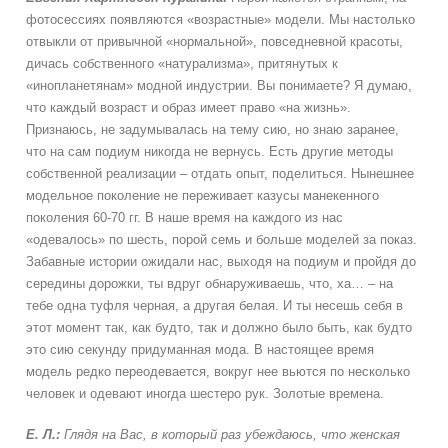
фотосессиях появляются «возрастные» модели. Мы настолько
отвыкли от привычной «нормальной», повседневной красоты,
дичась собственного «натурализма», притянутых к
«инопланетянам» модной индустрии. Вы понимаете? Я думаю,
что каждый возраст и образ имеет право «на жизнь».
Признаюсь, не задумывалась на тему сию, но знаю заранее,
что на сам подиум никогда не вернусь. Есть другие методы
собственной реализации – отдать опыт, поделиться. Нынешнее
модельное поколение не переживает казусы манекенного
поколения 60-70 гг. В наше время на каждого из нас
«одевалось» по шесть, порой семь и больше моделей за показ.
Забавные истории ожидали нас, выходя на подиум и пройдя до
середины дорожки, ты вдруг обнаруживаешь, что, ха… – на
тебе одна туфля черная, а другая белая. И ты несешь себя в
этот момент так, как будто, так и должно было быть, как будто
это сию секунду придуманная мода. В настоящее время
модель редко переодевается, вокруг нее вьются по несколько
человек и одевают иногда шестеро рук. Золотые времена.
Е. Л.:
Глядя на Вас, в который раз убеждаюсь, что женская