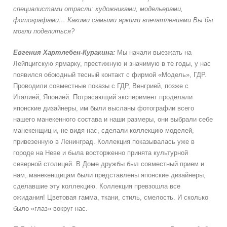
специалистами отрасли: художниками, модельерами,
фотографами… Какими самыми яркими впечатлениями Вы бы
могли поделиться?
Евгения
Хартлебен-Куракина:
Мы начали выезжать на
Лейпцигскую ярмарку, престижную и значимую в те годы, у нас
появился обоюдный тесный контакт с фирмой «Модель», ГДР.
Проводили совместные показы с ГДР, Венгрией, позже с
Италией, Японией. Потрясающий эксперимент проделали
японские дизайнеры, им были высланы фотографии всего
нашего манекенного состава и наши размеры, они выбрали себе
манекенщиц и, не видя нас, сделали коллекцию моделей,
привезенную в Ленинград. Коллекция показывалась уже в
городе на Неве и была восторженно принята культурной
северной столицей. В Доме дружбы был совместный прием и
нам, манекенщицам были представлены японские дизайнеры,
сделавшие эту коллекцию. Коллекция превзошла все
ожидания! Цветовая гамма, ткани, стиль, смелость. И сколько
было «глаз» вокруг нас.