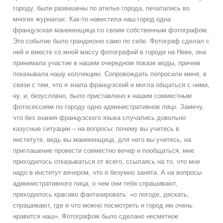
городу, были развешены по ателье города, печатались во
многих журналах. Как-то навестила наш город одна
французская манекенщица со своим собственным фотографом.
Это событие было грандиозно само по себе. Фотограф сделал с
ней и вместе со мной массу фотографий в городе на Неве, она
принимала участие в нашем очередном показе моды, причем
показывала нашу коллекцию. Сопровождать попросили меня, в
связи с тем, что я знала французский и могла общаться с ними,
ну, и, безусловно, было приставлено к нашим совместным
фотосессиям по городу одно административное лицо. Замечу,
что без знания французского языка случались довольно
казусные ситуации – на вопросы: почему вы учитесь в
институте, ведь вы манекенщица, для чего вы учитесь, на
приглашение провести совместно вечер и пообщаться, мне
приходилось отказываться от всего, ссылаясь на то, что мне
надо в институт вечером, что я безумно занята. А на вопросы
административного лица, о чем они тебя спрашивают,
приходилось красиво фантазировать: «о погоде, дескать,
спрашивают, где и что можно посмотреть и город им очень
нравится наш». Фотографом было сделано несметное