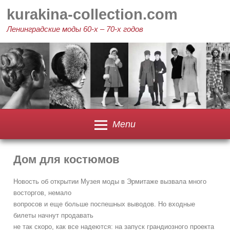
Skip
kurakina-collection.com
to
content
Ленинградские моды 60-х – 70-х годов
Menu
Дом для костюмов
Новость об открытии Музея моды в Эрмитаже вызвала много
восторгов, немало
вопросов и еще больше поспешных выводов. Но входные
билеты начнут продавать
не так скоро, как все надеются: на запуск грандиозного проекта