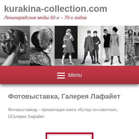
Skip
kurakina-collection.com
to
content
Ленинградские моды 60-х – 70-х годов
Menu
Фотовыставка, Галерея Лафайет
Фотовыставкаg – презентация книги «Кутюр по-советски»,
GГалерея Лафайет