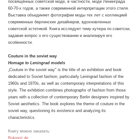
посвящённых советской моде, в частности, моде Ленинграда
60-70-х годов, а также современной интерпретации этого стиля.
Выставка объединяет фотографии моды тех лет с коллекцией
современных берлинских дизайнеров, вдохновленных
советской эстетикой. Книга исследует тему кутюра по.советски,
задавая вопрос о его существовании и анализируя его
особенности.
Couture in the soviet way
Homage to Leningrad models
„Couture in the soviet way" is the title of an exhibition and book
dedicated to Soviet fashion, particularly Leningrad fashion of the
1960s and 1970s, as well as contemporary interpretations of this
style. The exhibition combines photographs of fashion from those
years with a collection of contemporary Berlin designers inspired by
Soviet aesthetics. The book explores the theme of couture in the
soviet way, questioning its existence and analyzing its
characteristics.
Книгу можно заказать:
Bukinist.de